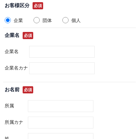
お客様区分
必須
企業
団体
個人
企業
名
必須
企業
名
企業
名カナ
お名前
必須
所属
所属カナ
姓