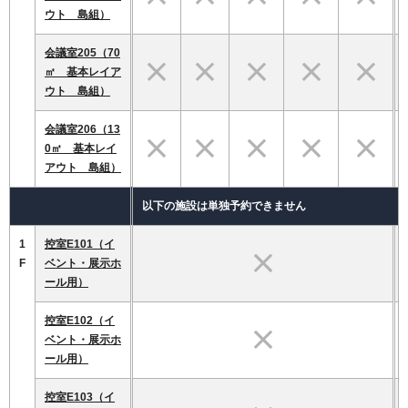
ウト 島組）
会議室205（70
㎡ 基本レイア
ウト 島組）
会議室206（13
0㎡ 基本レイ
アウト 島組）
以下の施設は単独予約できません
1
控室E101（イ
F
ベント・展示ホ
ール用）
控室E102（イ
ベント・展示ホ
ール用）
控室E103（イ