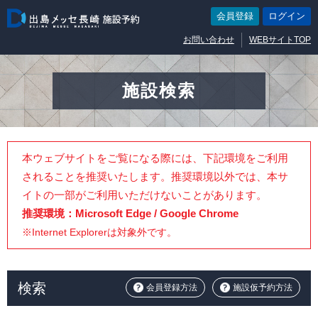
会員登録
ログイン
お問い合わせ
WEBサイトTOP
施設検索
本ウェブサイトをご覧になる際には、下記環境をご利用
されることを推奨いたします。推奨環境以外では、本サ
イトの一部がご利用いただけないことがあります。
推奨環境：Microsoft Edge / Google Chrome
※Internet Explorerは対象外です。
検索
会員登録方法
施設仮予約方法