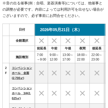
※音の出る催事(例：合唱、楽器演奏等)については、他催事と
の調整が必要です。内容によっては利用許可を出せない場合が
ございますので、必ず事前にお問合せください。
2026年05月21日（木）
日付
全館選択
前延長
午前
午後
夜間
後延長
7:00
9:00～
13:00～
18:00～
22:00～
7
施設種別
～9:00
12:00
17:00
22:00
23:00
2
コンベンション
F
ホール 全面
(2,700㎡)
コンベンション
ホール 3/4(2,
025㎡)