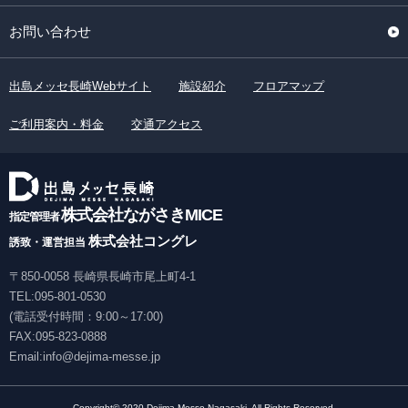
お問い合わせ
出島メッセ長崎Webサイト
施設紹介
フロアマップ
ご利用案内・料金
交通アクセス
株式会社ながさきMICE
指定管理者
株式会社コングレ
誘致・運営担当
〒850-0058 ⻑崎県⻑崎市尾上町4-1
TEL:
095-801-0530
(電話受付時間：9:00～17:00)
FAX:095-823-0888
Email:info@dejima-messe.jp
Copyright© 2020 Dejima Messe Nagasaki. All Rights Reserved.