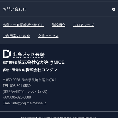
お問い合わせ
出島メッセ長崎Webサイト
施設紹介
フロアマップ
ご利用案内・料金
交通アクセス
株式会社ながさきMICE
指定管理者
株式会社コングレ
誘致・運営担当
〒850-0058 ⻑崎県⻑崎市尾上町4-1
TEL:
095-801-0530
(電話受付時間：9:00～17:00)
FAX:095-823-0888
Email:info@dejima-messe.jp
Copyright© 2020 Dejima Messe Nagasaki. All Rights Reserved.