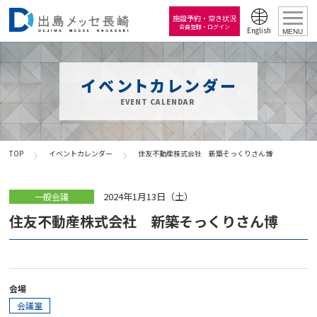
施設予約・空き状況
会員登録・ログイン
English
MENU
イベントカレンダー
EVENT CALENDAR
TOP
イベントカレンダー
住友不動産株式会社 新築そっくりさん博
2024年1月13日（土）
一般会議
住友不動産株式会社 新築そっくりさん博
会場
会議室