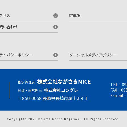
クセス
駐車場
問い合わせ
ライバシーポリシー
ソーシャルメディアポリシー
株式会社ながさきMICE
指定管理者
TEL：
09
せ
株式会社コングレ
FAX：095
誘致・運営担当
E-mail：
〒850-0058 ⻑崎県⻑崎市尾上町4-1
Copyrightc 2020 Dejima Messe Nagasaki.
All Rights Reserved.