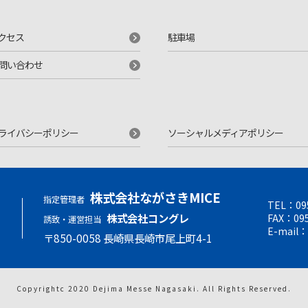
クセス
駐車場
問い合わせ
ライバシーポリシー
ソーシャルメディアポリシー
株式会社ながさきMICE
指定管理者
TEL：
09
せ
株式会社コングレ
FAX：095
誘致・運営担当
E-mail：
〒850-0058 ⻑崎県⻑崎市尾上町4-1
Copyrightc 2020 Dejima Messe Nagasaki.
All Rights Reserved.