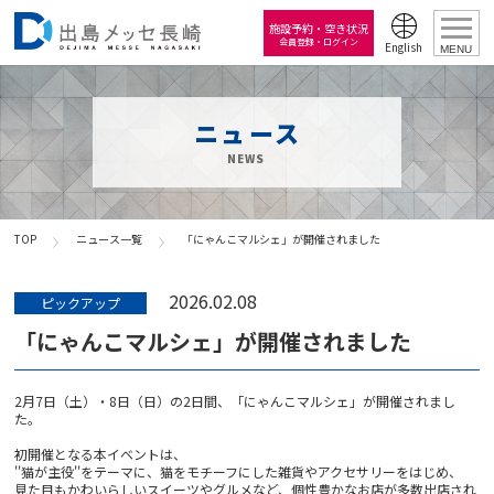
施設予約・空き状況
会員登録・ログイン
English
MENU
ニュース
NEWS
TOP
ニュース一覧
「にゃんこマルシェ」が開催されました
2026.02.08
ピックアップ
「にゃんこマルシェ」が開催されました
2月7日（土）・8日（日）の2日間、「にゃんこマルシェ」が開催されまし
た。
初開催となる本イベントは、
''猫が主役''をテーマに、猫をモチーフにした雑貨やアクセサリーをはじめ、
見た目もかわいらしいスイーツやグルメなど、個性豊かなお店が多数出店され